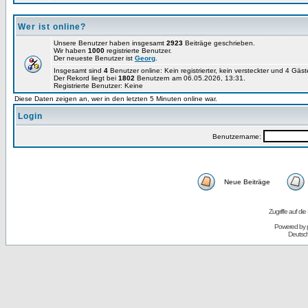
Wer ist online?
Unsere Benutzer haben insgesamt
2923
Beiträge geschrieben.
Wir haben
1000
registrierte Benutzer.
Der neueste Benutzer ist
Georg
.
Insgesamt sind
4
Benutzer online: Kein registrierter, kein versteckter und 4 Gäs
Der Rekord liegt bei
1802
Benutzern am 06.05.2026, 13:31.
Registrierte Benutzer: Keine
Diese Daten zeigen an, wer in den letzten 5 Minuten online war.
Login
Benutzername:
Neue Beiträge
Zugriffe auf d
Powered by
Deutsc