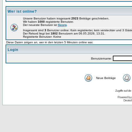
Wer ist online?
Unsere Benutzer haben insgesamt
2923
Beiträge geschrieben.
Wir haben
1000
registrierte Benutzer.
Der neueste Benutzer ist
Georg
.
Insgesamt sind
3
Benutzer online: Kein registrierter, kein versteckter und 3 Gäs
Der Rekord liegt bei
1802
Benutzern am 06.05.2026, 13:31.
Registrierte Benutzer: Keine
Diese Daten zeigen an, wer in den letzten 5 Minuten online war.
Login
Benutzername:
Neue Beiträge
Zugriffe auf d
Powered by
Deutsc