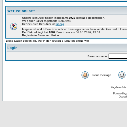
Wer ist online?
Unsere Benutzer haben insgesamt
2923
Beiträge geschrieben.
Wir haben
1000
registrierte Benutzer.
Der neueste Benutzer ist
Georg
.
Insgesamt sind
5
Benutzer online: Kein registrierter, kein versteckter und 5 Gäs
Der Rekord liegt bei
1802
Benutzern am 06.05.2026, 13:31.
Registrierte Benutzer: Keine
Diese Daten zeigen an, wer in den letzten 5 Minuten online war.
Login
Benutzername:
Neue Beiträge
Zugriffe auf d
Powered by
Deutsc