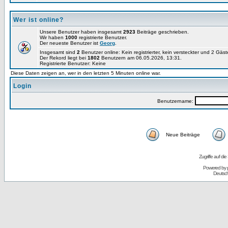
Wer ist online?
Unsere Benutzer haben insgesamt
2923
Beiträge geschrieben.
Wir haben
1000
registrierte Benutzer.
Der neueste Benutzer ist
Georg
.
Insgesamt sind
2
Benutzer online: Kein registrierter, kein versteckter und 2 Gäs
Der Rekord liegt bei
1802
Benutzern am 06.05.2026, 13:31.
Registrierte Benutzer: Keine
Diese Daten zeigen an, wer in den letzten 5 Minuten online war.
Login
Benutzername:
Neue Beiträge
Zugriffe auf d
Powered by
Deutsc