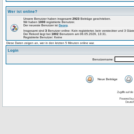
Wer ist online?
Unsere Benutzer haben insgesamt
2923
Beiträge geschrieben.
Wir haben
1000
registrierte Benutzer.
Der neueste Benutzer ist
Georg
.
Insgesamt sind
3
Benutzer online: Kein registrierter, kein versteckter und 3 Gäs
Der Rekord liegt bei
1802
Benutzern am 06.05.2026, 13:31.
Registrierte Benutzer: Keine
Diese Daten zeigen an, wer in den letzten 5 Minuten online war.
Login
Benutzername:
Neue Beiträge
Zugriffe auf d
Powered by
Deutsc