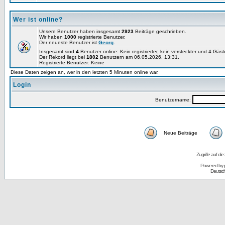
Wer ist online?
Unsere Benutzer haben insgesamt
2923
Beiträge geschrieben.
Wir haben
1000
registrierte Benutzer.
Der neueste Benutzer ist
Georg
.
Insgesamt sind
4
Benutzer online: Kein registrierter, kein versteckter und 4 Gäs
Der Rekord liegt bei
1802
Benutzern am 06.05.2026, 13:31.
Registrierte Benutzer: Keine
Diese Daten zeigen an, wer in den letzten 5 Minuten online war.
Login
Benutzername:
Neue Beiträge
Zugriffe auf d
Powered by
Deutsc