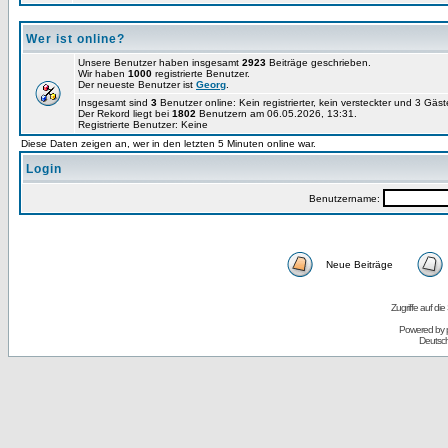
Wer ist online?
Unsere Benutzer haben insgesamt
2923
Beiträge geschrieben.
Wir haben
1000
registrierte Benutzer.
Der neueste Benutzer ist
Georg
.
Insgesamt sind
3
Benutzer online: Kein registrierter, kein versteckter und 3 Gäs
Der Rekord liegt bei
1802
Benutzern am 06.05.2026, 13:31.
Registrierte Benutzer: Keine
Diese Daten zeigen an, wer in den letzten 5 Minuten online war.
Login
Benutzername:
Neue Beiträge
Zugriffe auf d
Powered by
Deutsc