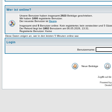
Wer ist online?
Unsere Benutzer haben insgesamt
2923
Beiträge geschrieben.
Wir haben
1000
registrierte Benutzer.
Der neueste Benutzer ist
Georg
.
Insgesamt sind
5
Benutzer online: Kein registrierter, kein versteckter und 5 Gäs
Der Rekord liegt bei
1802
Benutzern am 06.05.2026, 13:31.
Registrierte Benutzer: Keine
Diese Daten zeigen an, wer in den letzten 5 Minuten online war.
Login
Benutzername:
Neue Beiträge
Zugriffe auf d
Powered by
Deutsc