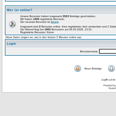
Wer ist online?
Unsere Benutzer haben insgesamt
2923
Beiträge geschrieben.
Wir haben
1000
registrierte Benutzer.
Der neueste Benutzer ist
Georg
.
Insgesamt sind
2
Benutzer online: Kein registrierter, kein versteckter und 2 Gäs
Der Rekord liegt bei
1802
Benutzern am 06.05.2026, 13:31.
Registrierte Benutzer: Keine
Diese Daten zeigen an, wer in den letzten 5 Minuten online war.
Login
Benutzername:
Neue Beiträge
Zugriffe auf d
Powered by
Deutsc