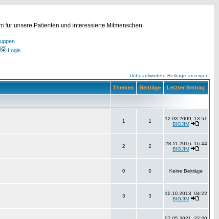
für unsere Patienten und interessierte Mitmenschen.
ruppen
Login
Unbeantwortete Beiträge anzeigen
Themen
Beiträge
Letzter Beitrag
12.03.2009, 13:51
1
1
BIGJIM
28.11.2016, 16:44
2
2
BIGJIM
0
0
Keine Beiträge
10.10.2013, 04:22
3
3
BIGJIM
07.05.2021, 22:20