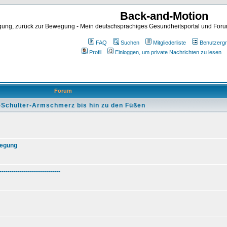
Back-and-Motion
ng, zurück zur Bewegung - Mein deutschsprachiges Gesundheitsportal und Forum 
FAQ
Suchen
Mitgliederliste
Benutzerg
Profil
Einloggen, um private Nachrichten zu lesen
Forum
-Schulter-Armschmerz bis hin zu den Füßen
wegung
------------------------------