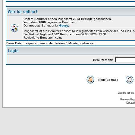
Wer ist online?
Unsere Benutzer haben insgesamt
2923
Beiträge geschrieben.
Wir haben
1000
registrierte Benutzer.
Der neueste Benutzer ist
Georg
.
Insgesamt ist
ein
Benutzer online: Kein registrierter, kein versteckter und ein G
Der Rekord liegt bei
1802
Benutzern am 06.05.2026, 13:31.
Registrierte Benutzer: Keine
Diese Daten zeigen an, wer in den letzten 5 Minuten online war.
Login
Benutzername:
Neue Beiträge
Zugriffe auf d
Powered by
Deutsc