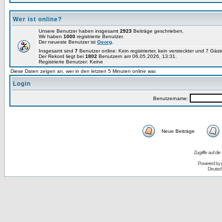
Wer ist online?
Unsere Benutzer haben insgesamt
2923
Beiträge geschrieben.
Wir haben
1000
registrierte Benutzer.
Der neueste Benutzer ist
Georg
.
Insgesamt sind
7
Benutzer online: Kein registrierter, kein versteckter und 7 Gäs
Der Rekord liegt bei
1802
Benutzern am 06.05.2026, 13:31.
Registrierte Benutzer: Keine
Diese Daten zeigen an, wer in den letzten 5 Minuten online war.
Login
Benutzername:
Neue Beiträge
Zugriffe auf d
Powered by
Deutsc