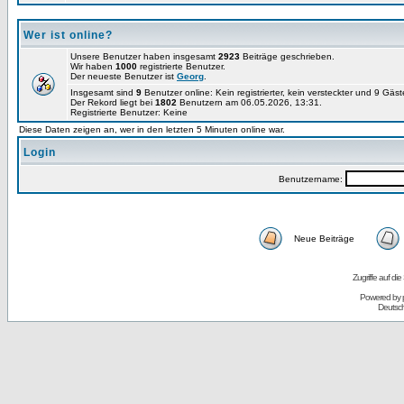
Wer ist online?
Unsere Benutzer haben insgesamt
2923
Beiträge geschrieben.
Wir haben
1000
registrierte Benutzer.
Der neueste Benutzer ist
Georg
.
Insgesamt sind
9
Benutzer online: Kein registrierter, kein versteckter und 9 Gäs
Der Rekord liegt bei
1802
Benutzern am 06.05.2026, 13:31.
Registrierte Benutzer: Keine
Diese Daten zeigen an, wer in den letzten 5 Minuten online war.
Login
Benutzername:
Neue Beiträge
Zugriffe auf d
Powered by
Deutsc