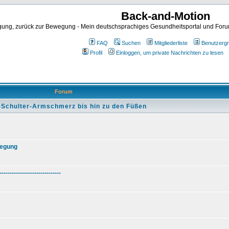
Back-and-Motion
ng, zurück zur Bewegung - Mein deutschsprachiges Gesundheitsportal und Forum 
FAQ
Suchen
Mitgliederliste
Benutzerg
Profil
Einloggen, um private Nachrichten zu lesen
Forum
-Schulter-Armschmerz bis hin zu den Füßen
wegung
------------------------------