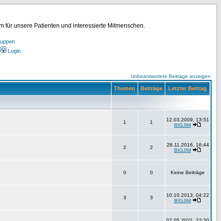
für unsere Patienten und interessierte Mitmenschen.
ruppen
Login
Unbeantwortete Beiträge anzeigen
Themen
Beiträge
Letzter Beitrag
12.03.2009, 13:51
1
1
BIGJIM
28.11.2016, 16:44
2
2
BIGJIM
0
0
Keine Beiträge
10.10.2013, 04:22
3
3
BIGJIM
07.05.2021, 22:20