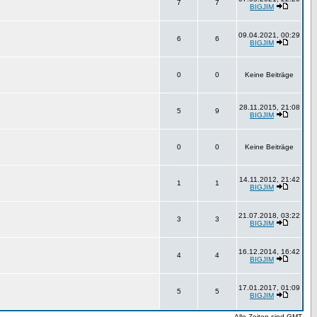
7
7
BIGJIM
09.04.2021, 00:29
6
6
BIGJIM
0
0
Keine Beiträge
28.11.2015, 21:08
5
9
BIGJIM
0
0
Keine Beiträge
14.11.2012, 21:42
1
1
BIGJIM
21.07.2018, 03:22
3
3
BIGJIM
16.12.2014, 16:42
4
4
BIGJIM
17.01.2017, 01:09
5
5
BIGJIM
Alle Zeiten sind GMT