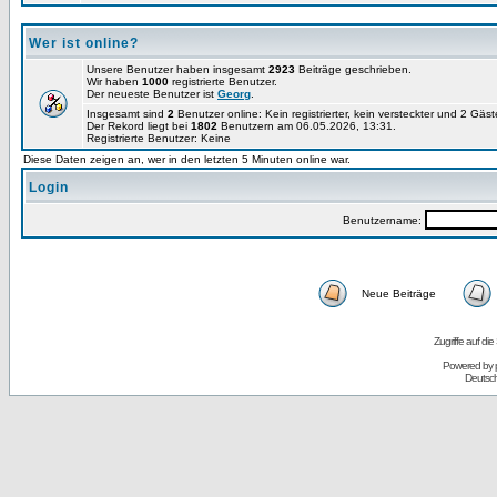
Wer ist online?
Unsere Benutzer haben insgesamt
2923
Beiträge geschrieben.
Wir haben
1000
registrierte Benutzer.
Der neueste Benutzer ist
Georg
.
Insgesamt sind
2
Benutzer online: Kein registrierter, kein versteckter und 2 Gäs
Der Rekord liegt bei
1802
Benutzern am 06.05.2026, 13:31.
Registrierte Benutzer: Keine
Diese Daten zeigen an, wer in den letzten 5 Minuten online war.
Login
Benutzername:
Neue Beiträge
Zugriffe auf d
Powered by
Deutsc