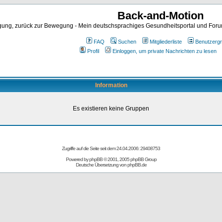
Back-and-Motion
ng, zurück zur Bewegung - Mein deutschsprachiges Gesundheitsportal und Forum 
FAQ
Suchen
Mitgliederliste
Benutzerg
Profil
Einloggen, um private Nachrichten zu lesen
Information
Es existieren keine Gruppen
Zugriffe auf die Seite seit dem 24.04.2006: 29408753
Powered by
phpBB
© 2001, 2005 phpBB Group
Deutsche Übersetzung von
phpBB.de