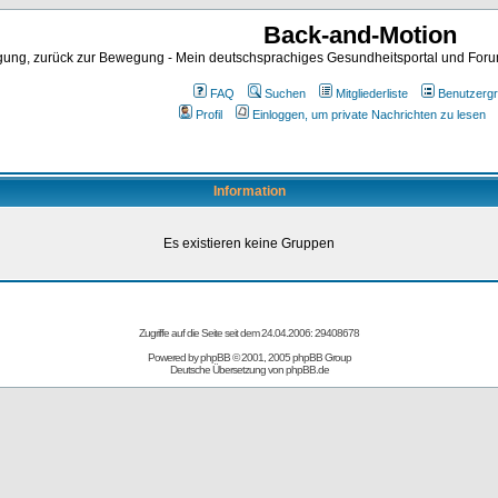
Back-and-Motion
ng, zurück zur Bewegung - Mein deutschsprachiges Gesundheitsportal und Forum 
FAQ
Suchen
Mitgliederliste
Benutzerg
Profil
Einloggen, um private Nachrichten zu lesen
Information
Es existieren keine Gruppen
Zugriffe auf die Seite seit dem 24.04.2006: 29408678
Powered by
phpBB
© 2001, 2005 phpBB Group
Deutsche Übersetzung von
phpBB.de