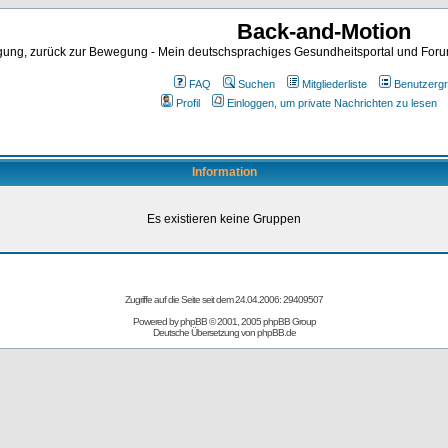
Back-and-Motion
ng, zurück zur Bewegung - Mein deutschsprachiges Gesundheitsportal und Forum 
FAQ
Suchen
Mitgliederliste
Benutzerg
Profil
Einloggen, um private Nachrichten zu lesen
Information
Es existieren keine Gruppen
Zugriffe auf die Seite seit dem 24.04.2006: 29409507
Powered by
phpBB
© 2001, 2005 phpBB Group
Deutsche Übersetzung von
phpBB.de