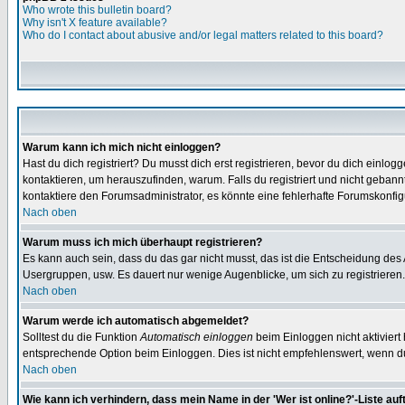
Who wrote this bulletin board?
Why isn't X feature available?
Who do I contact about abusive and/or legal matters related to this board?
Warum kann ich mich nicht einloggen?
Hast du dich registriert? Du musst dich erst registrieren, bevor du dich ein
kontaktieren, um herauszufinden, warum. Falls du registriert und nicht gebann
kontaktiere den Forumsadministrator, es könnte eine fehlerhafte Forumskonfig
Nach oben
Warum muss ich mich überhaupt registrieren?
Es kann auch sein, dass du das gar nicht musst, das ist die Entscheidung des Ad
Usergruppen, usw. Es dauert nur wenige Augenblicke, um sich zu registrieren. D
Nach oben
Warum werde ich automatisch abgemeldet?
Solltest du die Funktion
Automatisch einloggen
beim Einloggen nicht aktiviert
entsprechende Option beim Einloggen. Dies ist nicht empfehlenswert, wenn du a
Nach oben
Wie kann ich verhindern, dass mein Name in der 'Wer ist online?'-Liste auf