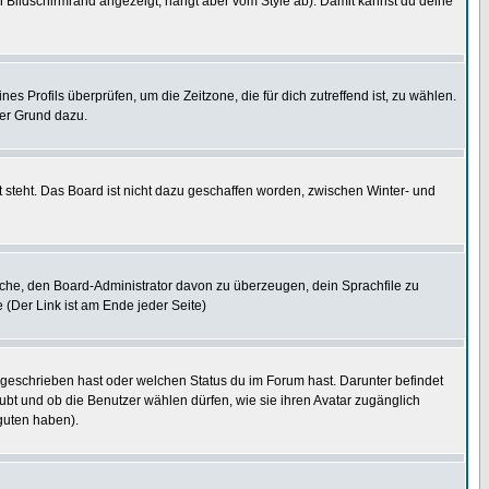
 Bildschirmrand angezeigt, hängt aber vom Style ab). Damit kannst du deine
nes Profils überprüfen, um die Zeitzone, die für dich zutreffend ist, zu wählen.
uter Grund dazu.
 steht. Das Board ist nicht dazu geschaffen worden, zwischen Winter- und
rsuche, den Board-Administrator davon zu überzeugen, dein Sprachfile zu
e (Der Link ist am Ende jeder Seite)
 geschrieben hast oder welchen Status du im Forum hast. Darunter befindet
aubt und ob die Benutzer wählen dürfen, wie sie ihren Avatar zugänglich
guten haben).