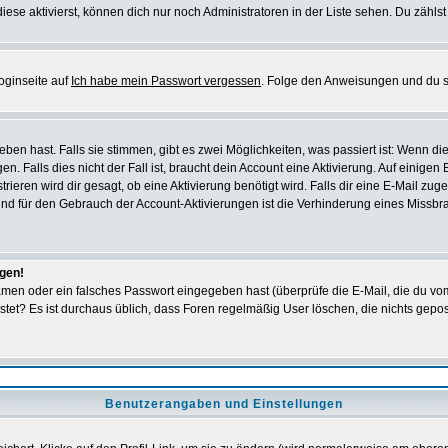
iese aktivierst, können dich nur noch Administratoren in der Liste sehen. Du zählst
oginseite auf
Ich habe mein Passwort vergessen
. Folge den Anweisungen und du so
en hast. Falls sie stimmen, gibt es zwei Möglichkeiten, was passiert ist: Wenn 
 Falls dies nicht der Fall ist, braucht dein Account eine Aktivierung. Auf einigen
rieren wird dir gesagt, ob eine Aktivierung benötigt wird. Falls dir eine E-Mail zu
rund für den Gebrauch der Account-Aktivierungen ist die Verhinderung eines Missb
ggen!
men oder ein falsches Passwort eingegeben hast (überprüfe die E-Mail, die du vo
gepostet? Es ist durchaus üblich, dass Foren regelmäßig User löschen, die nichts ge
Benutzerangaben und Einstellungen