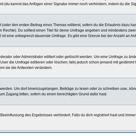
st (du kannst das Anfügen einer Signatur immer noch verhindern, indem du die Sig
 (oder den ersten Beitrag eines Themas editierst, sofern du die Erlaubnis dazu hast
chen Rechte). Du solltest einen Titel für deine Umfrage angeben und mindestens zw
 0 ist eine unbegrenzt dauernde Umfrage. Es gibt eine Grenze bei der Anzahl an Antw
ator oder Administrator editiert oder gelöscht werden. Um eine Umfrage zu änder
r die Umfrage editieren oder löschen; falls jedoch schon jemand mit gestimmt ha
em sie die Antworten verändern.
rden. Um dort hineinzugelangen, Beiträge zu lesen oder zu schreiben usw., könn
 um Zugang bitten, sofern du einen berechtigten Grund dafür hast.
einflussung des Ergebnisses verhindert. Falls du dich registriert hast und immer 