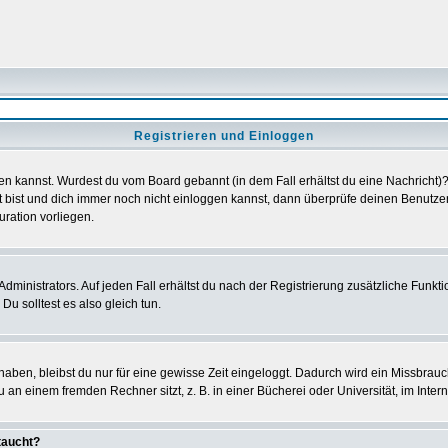
Registrieren und Einloggen
loggen kannst. Wurdest du vom Board gebannt (in dem Fall erhältst du eine Nachrich
t bist und dich immer noch nicht einloggen kannst, dann überprüfe deinen Benutzer
uration vorliegen.
ministrators. Auf jeden Fall erhältst du nach der Registrierung zusätzliche Funktion
u solltest es also gleich tun.
 haben, bleibst du nur für eine gewisse Zeit eingeloggt. Dadurch wird ein Missbrau
n einem fremden Rechner sitzt, z. B. in einer Bücherei oder Universität, im Intern
taucht?