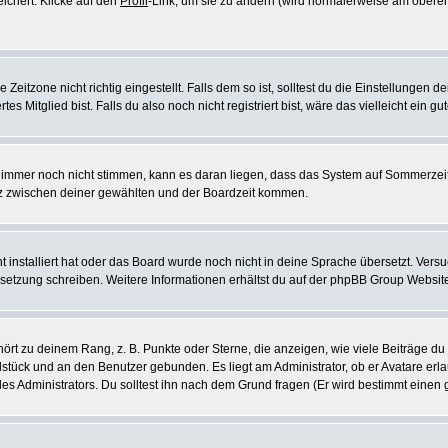
eichert. Klicke auf den
Profil
-Link, um sie zu ändern (wird normalerweise am oberen
itzone nicht richtig eingestellt. Falls dem so ist, solltest du die Einstellungen dei
es Mitglied bist. Falls du also noch nicht registriert bist, wäre das vielleicht ein g
en immer noch nicht stimmen, kann es daran liegen, dass das System auf Sommerzeit
z zwischen deiner gewählten und der Boardzeit kommen.
ht installiert hat oder das Board wurde noch nicht in deine Sprache übersetzt. Ve
Übersetzung schreiben. Weitere Informationen erhältst du auf der phpBB Group Websit
rt zu deinem Rang, z. B. Punkte oder Sterne, die anzeigen, wie viele Beiträge du
elstück und an den Benutzer gebunden. Es liegt am Administrator, ob er Avatare erl
s Administrators. Du solltest ihn nach dem Grund fragen (Er wird bestimmt einen 