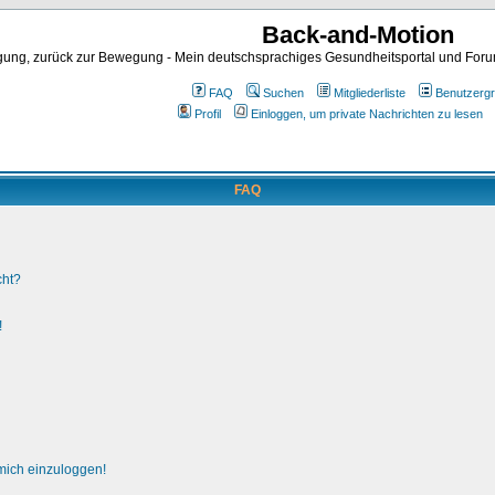
Back-and-Motion
ng, zurück zur Bewegung - Mein deutschsprachiges Gesundheitsportal und Forum 
FAQ
Suchen
Mitgliederliste
Benutzerg
Profil
Einloggen, um private Nachrichten zu lesen
FAQ
cht?
!
 mich einzuloggen!