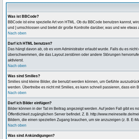
Was ist BBCode?
BBCode ist eine spezielle Art von HTML. Ob du BBCode benutzen kannst, wird 
und ] umschlossen und bietet dir große Kontrolle darüber, was und wie etwas 
Nach oben
Darf ich HTML benutzen?
Das hängt davon ab, ob es vom Administrator erlaubt wurde. Falls du es nicht 
überschwemmen, die das Layout zerstören oder andere Störungen hervorrufen 
aktivierst.
Nach oben
Was sind Smilies?
Smilies sind kleine Bilder, die benutzt werden können, um Gefühle auszudrücke
werden. Übertreibe es nicht mit Smilies, es kann schnell passieren, dass ein 
Nach oben
Darf ich Bilder einfügen?
Bilder können in der Tat im Beitrag angezeigt werden. Auf jeden Fall gibt es 
Öffentlichkeit zugänglichen Server befindet. Z. B. http://www.meineseite.de/me
Bildern, die einen speziellen Zugang brauchen, um sie anzuzeigen (z. B. E-
Nach oben
Was sind Ankündigungen?