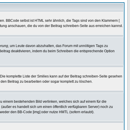
ren. BBCode selbst ist HTML sehr ähnlich, die Tags sind von den Klammern [
itung anschauen, die du von der Beitrag schreiben-Seite aus erreichen kannst.
erung
, um Leute davon abzuhalten, das Forum mit unnötigen Tags zu
Beitrag deaktivieren, indem du beim Schreiben die entsprechende Option
. Die komplette Liste der Smilies kann auf der Beitrag schreiben-Seite gesehen
, den Beitrag zu bearbeiten oder sogar komplett zu löschen.
zu einem bestehenden Bild verlinken, welches sich auf einem für die
en (außer es handelt sich um einen öffentlich verfügbaren Server) noch zu
tweder den BB-Code [img] oder nutze HMTL (sofern erlaubt).