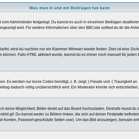
Was man in und mit Beiträgen tun kann
vom Administrator festgelegt. Du kannst es auch in einzelnen Beiträgen deaktivie
angezeigt wird. Für weitere Informationen über den BBCode solltest du dir die Anle
darfst, wirst du nachher nur ein Klammer-Wirrwarr wieder finden. Dies ist eine
Sich
können. Falls HTML aktiviert wurde, kannst du es immer noch manuell für jeden 
n. Es werden nur kurze Codes benötigt, z. B. zeigt :) Freude und :( Traurigkeit an
Beitrag dadurch völlig unübersichtlich wird. Ein Moderator könnte sich entschließen
noch keine Möglichkeit, Bilder direkt auf das Board hochzuladen. Deshalb musst du 
inbild.gif. Du kannst weder zu Bildern linken, die sich auf deiner Festplatte befind
Mail-Konten, Passwort-geschützte Seiten usw). Um das Bild anzuzeigen, benutze en