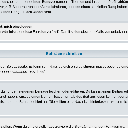
e erscheinen unter deinem Benutzernamen in Themen und in deinem Profil, abhän
r, z. B. Moderatoren oder Administratoren, könnten einen speziellen Rang haben. 
r deinen Rang einfach wieder senkt.
rt, mich einzuloggen!
der Administrator diese Funktion zulässt). Damit sollen obszöne Mails von unbeka
Beiträge schreiben
der Beitragsseite. Es kann sein, dass du dich erst registrieren musst, bevor du e
ragen teilnehmen, usw.
-Liste)
du nur deine eigenen Beiträge löschen oder editieren. Du kannst einen Beitrag edi
ortet haben, wirst du einen kleinen Text unterhalb des Beitrags lesen können, der 
nistrator den Beitrag editiert hat (Sie sollten eine Nachricht hinterlassen, warum s
tellen. Wenn du eine erstellt hast, aktiviere die
Signatur anhängen
-Funktion währ