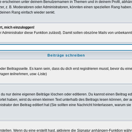
e erscheinen unter deinem Benutzernamen in Themen und in deinem Profil, abhän
r, z. B. Moderatoren oder Administratoren, könnten einen speziellen Rang haben. 
r deinen Rang einfach wieder senkt.
rt, mich einzuloggen!
der Administrator diese Funktion zulässt). Damit sollen obszöne Mails von unbeka
Beiträge schreiben
der Beitragsseite. Es kann sein, dass du dich erst registrieren musst, bevor du e
ragen teilnehmen, usw.
-Liste)
du nur deine eigenen Beiträge löschen oder editieren. Du kannst einen Beitrag edi
ortet haben, wirst du einen kleinen Text unterhalb des Beitrags lesen können, der 
nistrator den Beitrag editiert hat (Sie sollten eine Nachricht hinterlassen, warum s
tellen. Wenn du eine erstellt hast, aktiviere die
Signatur anhängen
-Funktion währ