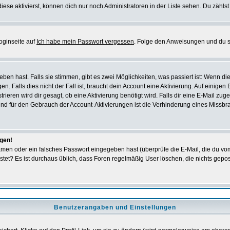
iese aktivierst, können dich nur noch Administratoren in der Liste sehen. Du zählst
oginseite auf
Ich habe mein Passwort vergessen
. Folge den Anweisungen und du so
en hast. Falls sie stimmen, gibt es zwei Möglichkeiten, was passiert ist: Wenn 
 Falls dies nicht der Fall ist, braucht dein Account eine Aktivierung. Auf einigen
rieren wird dir gesagt, ob eine Aktivierung benötigt wird. Falls dir eine E-Mail zu
rund für den Gebrauch der Account-Aktivierungen ist die Verhinderung eines Missb
ggen!
men oder ein falsches Passwort eingegeben hast (überprüfe die E-Mail, die du vo
gepostet? Es ist durchaus üblich, dass Foren regelmäßig User löschen, die nichts ge
Benutzerangaben und Einstellungen