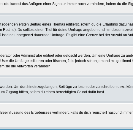
st (du kannst das Anfügen einer Signatur immer noch verhindern, indem du die Sig
 (oder den ersten Beitrag eines Themas editierst, sofern du die Erlaubnis dazu hast
chen Rechte). Du solltest einen Titel für deine Umfrage angeben und mindestens zw
 0 ist eine unbegrenzt dauernde Umfrage. Es gibt eine Grenze bei der Anzahl an Antw
ator oder Administrator editiert oder gelöscht werden. Um eine Umfrage zu änder
r die Umfrage editieren oder löschen; falls jedoch schon jemand mit gestimmt ha
em sie die Antworten verändern.
rden. Um dort hineinzugelangen, Beiträge zu lesen oder zu schreiben usw., könn
 um Zugang bitten, sofern du einen berechtigten Grund dafür hast.
einflussung des Ergebnisses verhindert. Falls du dich registriert hast und immer 