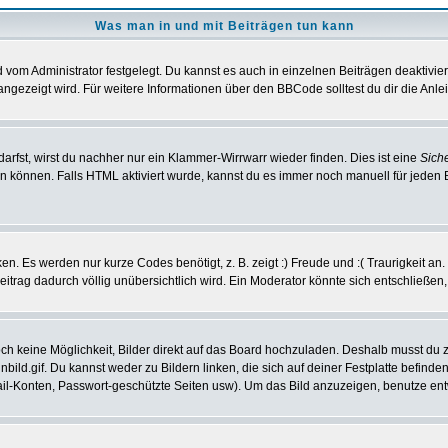
Was man in und mit Beiträgen tun kann
vom Administrator festgelegt. Du kannst es auch in einzelnen Beiträgen deaktivie
angezeigt wird. Für weitere Informationen über den BBCode solltest du dir die Anle
darfst, wirst du nachher nur ein Klammer-Wirrwarr wieder finden. Dies ist eine
Sich
können. Falls HTML aktiviert wurde, kannst du es immer noch manuell für jeden 
n. Es werden nur kurze Codes benötigt, z. B. zeigt :) Freude und :( Traurigkeit an
Beitrag dadurch völlig unübersichtlich wird. Ein Moderator könnte sich entschließen
noch keine Möglichkeit, Bilder direkt auf das Board hochzuladen. Deshalb musst du 
inbild.gif. Du kannst weder zu Bildern linken, die sich auf deiner Festplatte befind
Mail-Konten, Passwort-geschützte Seiten usw). Um das Bild anzuzeigen, benutze en