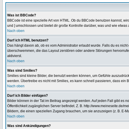
Was ist BBCode?
BBCode ist eine spezielle Art von HTML. Ob du BBCode benutzen kannst, wird 
und ] umschlossen und bietet dir große Kontrolle darüber, was und wie etwas 
Nach oben
Darf ich HTML benutzen?
Das hängt davon ab, ob es vom Administrator erlaubt wurde. Falls du es nicht 
überschwemmen, die das Layout zerstören oder andere Störungen hervorrufen 
aktivierst.
Nach oben
Was sind Smilies?
Smilies sind kleine Bilder, die benutzt werden können, um Gefühle auszudrücke
werden. Übertreibe es nicht mit Smilies, es kann schnell passieren, dass ein 
Nach oben
Darf ich Bilder einfügen?
Bilder können in der Tat im Beitrag angezeigt werden. Auf jeden Fall gibt es 
Öffentlichkeit zugänglichen Server befindet. Z. B. http://www.meineseite.de/me
Bildern, die einen speziellen Zugang brauchen, um sie anzuzeigen (z. B. E-
Nach oben
Was sind Ankündigungen?