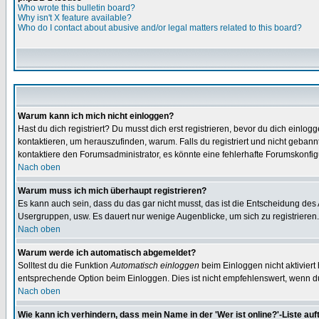
Who wrote this bulletin board?
Why isn't X feature available?
Who do I contact about abusive and/or legal matters related to this board?
Warum kann ich mich nicht einloggen?
Hast du dich registriert? Du musst dich erst registrieren, bevor du dich ein
kontaktieren, um herauszufinden, warum. Falls du registriert und nicht gebann
kontaktiere den Forumsadministrator, es könnte eine fehlerhafte Forumskonfig
Nach oben
Warum muss ich mich überhaupt registrieren?
Es kann auch sein, dass du das gar nicht musst, das ist die Entscheidung des Ad
Usergruppen, usw. Es dauert nur wenige Augenblicke, um sich zu registrieren. D
Nach oben
Warum werde ich automatisch abgemeldet?
Solltest du die Funktion
Automatisch einloggen
beim Einloggen nicht aktiviert
entsprechende Option beim Einloggen. Dies ist nicht empfehlenswert, wenn du a
Nach oben
Wie kann ich verhindern, dass mein Name in der 'Wer ist online?'-Liste auf