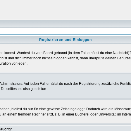
Registrieren und Einloggen
loggen kannst. Wurdest du vom Board gebannt (in dem Fall erhältst du eine Nachrich
t bist und dich immer noch nicht einloggen kannst, dann überprüfe deinen Benutzer
uration vorliegen.
ministrators. Auf jeden Fall erhältst du nach der Registrierung zusätzliche Funktion
u solltest es also gleich tun.
 haben, bleibst du nur für eine gewisse Zeit eingeloggt. Dadurch wird ein Missbrau
n einem fremden Rechner sitzt, z. B. in einer Bücherei oder Universität, im Intern
taucht?