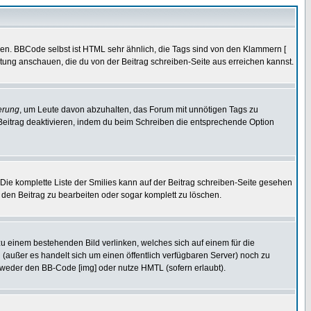
ren. BBCode selbst ist HTML sehr ähnlich, die Tags sind von den Klammern [
itung anschauen, die du von der Beitrag schreiben-Seite aus erreichen kannst.
erung
, um Leute davon abzuhalten, das Forum mit unnötigen Tags zu
Beitrag deaktivieren, indem du beim Schreiben die entsprechende Option
. Die komplette Liste der Smilies kann auf der Beitrag schreiben-Seite gesehen
, den Beitrag zu bearbeiten oder sogar komplett zu löschen.
zu einem bestehenden Bild verlinken, welches sich auf einem für die
en (außer es handelt sich um einen öffentlich verfügbaren Server) noch zu
tweder den BB-Code [img] oder nutze HMTL (sofern erlaubt).