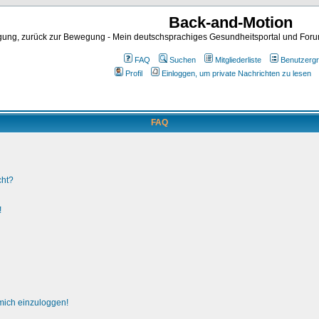
Back-and-Motion
ng, zurück zur Bewegung - Mein deutschsprachiges Gesundheitsportal und Forum 
FAQ
Suchen
Mitgliederliste
Benutzerg
Profil
Einloggen, um private Nachrichten zu lesen
FAQ
cht?
!
 mich einzuloggen!