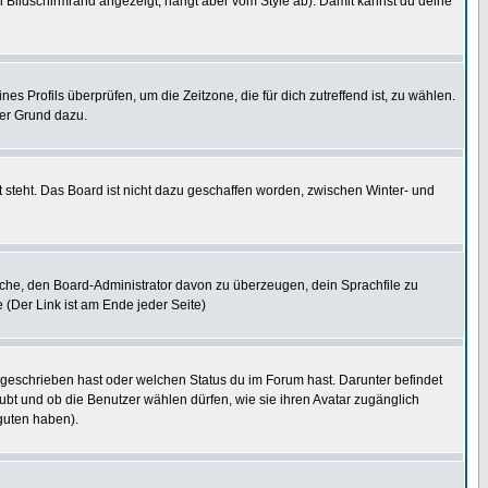
 Bildschirmrand angezeigt, hängt aber vom Style ab). Damit kannst du deine
nes Profils überprüfen, um die Zeitzone, die für dich zutreffend ist, zu wählen.
uter Grund dazu.
 steht. Das Board ist nicht dazu geschaffen worden, zwischen Winter- und
rsuche, den Board-Administrator davon zu überzeugen, dein Sprachfile zu
e (Der Link ist am Ende jeder Seite)
 geschrieben hast oder welchen Status du im Forum hast. Darunter befindet
aubt und ob die Benutzer wählen dürfen, wie sie ihren Avatar zugänglich
guten haben).