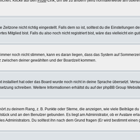
eichert. Klicke auf den
Profil
-Link, um sie zu ändern (wird normalerweise am oberen
itzone nicht richtig eingestellt. Falls dem so ist, solltest du die Einstellungen dei
es Mitglied bist. Falls du also noch nicht registriert bist, wäre das vielleicht ein g
en immer noch nicht stimmen, kann es daran liegen, dass das System auf Sommerzeit
z zwischen deiner gewählten und der Boardzeit kommen.
ht installiert hat oder das Board wurde noch nicht in deine Sprache übersetzt. Ve
Übersetzung schreiben. Weitere Informationen erhältst du auf der phpBB Group Websit
rt zu deinem Rang, z. B. Punkte oder Sterne, die anzeigen, wie viele Beiträge du
elstück und an den Benutzer gebunden. Es liegt am Administrator, ob er Avatare erl
s Administrators. Du solltest ihn nach dem Grund fragen (Er wird bestimmt einen 