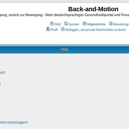
Back-and-Motion
ng, zurück zur Bewegung - Mein deutschsprachiges Gesundheitsportal und Forum 
FAQ
Suchen
Mitgliederliste
Benutzerg
Profil
Einloggen, um private Nachrichten zu lesen
FAQ
cht?
!
 mich einzuloggen!