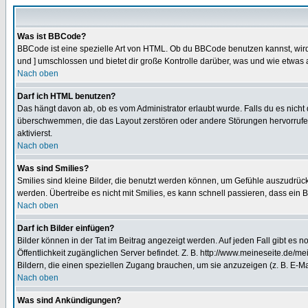
Was ist BBCode?
BBCode ist eine spezielle Art von HTML. Ob du BBCode benutzen kannst, wird 
und ] umschlossen und bietet dir große Kontrolle darüber, was und wie etwas 
Nach oben
Darf ich HTML benutzen?
Das hängt davon ab, ob es vom Administrator erlaubt wurde. Falls du es nicht 
überschwemmen, die das Layout zerstören oder andere Störungen hervorrufen 
aktivierst.
Nach oben
Was sind Smilies?
Smilies sind kleine Bilder, die benutzt werden können, um Gefühle auszudrücke
werden. Übertreibe es nicht mit Smilies, es kann schnell passieren, dass ein 
Nach oben
Darf ich Bilder einfügen?
Bilder können in der Tat im Beitrag angezeigt werden. Auf jeden Fall gibt es 
Öffentlichkeit zugänglichen Server befindet. Z. B. http://www.meineseite.de/me
Bildern, die einen speziellen Zugang brauchen, um sie anzuzeigen (z. B. E-
Nach oben
Was sind Ankündigungen?