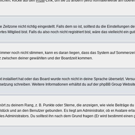
eichert. Klicke auf den
Profil
-Link, um sie zu ändern (wird normalerweise am oberen
itzone nicht richtig eingestellt. Falls dem so ist, solltest du die Einstellungen dei
es Mitglied bist. Falls du also noch nicht registriert bist, wäre das vielleicht ein g
en immer noch nicht stimmen, kann es daran liegen, dass das System auf Sommerzeit
z zwischen deiner gewählten und der Boardzeit kommen.
ht installiert hat oder das Board wurde noch nicht in deine Sprache übersetzt. Ve
Übersetzung schreiben. Weitere Informationen erhältst du auf der phpBB Group Websit
rt zu deinem Rang, z. B. Punkte oder Sterne, die anzeigen, wie viele Beiträge du
elstück und an den Benutzer gebunden. Es liegt am Administrator, ob er Avatare erl
s Administrators. Du solltest ihn nach dem Grund fragen (Er wird bestimmt einen 