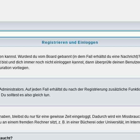
Registrieren und Einloggen
loggen kannst. Wurdest du vom Board gebannt (in dem Fall erhältst du eine Nachrich
t bist und dich immer noch nicht einloggen kannst, dann überprüfe deinen Benutzer
uration vorliegen.
ministrators. Auf jeden Fall erhältst du nach der Registrierung zusätzliche Funktion
u solltest es also gleich tun.
 haben, bleibst du nur für eine gewisse Zeit eingeloggt. Dadurch wird ein Missbrau
n einem fremden Rechner sitzt, z. B. in einer Bücherei oder Universität, im Intern
taucht?