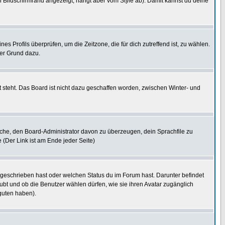
 Bildschirmrand angezeigt, hängt aber vom Style ab). Damit kannst du deine
nes Profils überprüfen, um die Zeitzone, die für dich zutreffend ist, zu wählen.
uter Grund dazu.
 steht. Das Board ist nicht dazu geschaffen worden, zwischen Winter- und
rsuche, den Board-Administrator davon zu überzeugen, dein Sprachfile zu
e (Der Link ist am Ende jeder Seite)
 geschrieben hast oder welchen Status du im Forum hast. Darunter befindet
aubt und ob die Benutzer wählen dürfen, wie sie ihren Avatar zugänglich
guten haben).