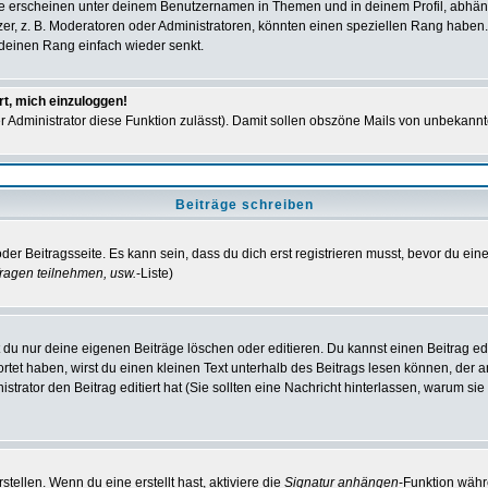
e erscheinen unter deinem Benutzernamen in Themen und in deinem Profil, abhän
r, z. B. Moderatoren oder Administratoren, könnten einen speziellen Rang haben. 
r deinen Rang einfach wieder senkt.
rt, mich einzuloggen!
der Administrator diese Funktion zulässt). Damit sollen obszöne Mails von unbeka
Beiträge schreiben
der Beitragsseite. Es kann sein, dass du dich erst registrieren musst, bevor du e
ragen teilnehmen, usw.
-Liste)
du nur deine eigenen Beiträge löschen oder editieren. Du kannst einen Beitrag edi
ortet haben, wirst du einen kleinen Text unterhalb des Beitrags lesen können, der 
nistrator den Beitrag editiert hat (Sie sollten eine Nachricht hinterlassen, warum s
tellen. Wenn du eine erstellt hast, aktiviere die
Signatur anhängen
-Funktion währ