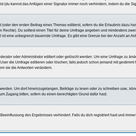
st (du kannst das Anfügen einer Signatur immer noch verhindern, indem du die Sig
 (oder den ersten Beitrag eines Themas editierst, sofern du die Erlaubnis dazu hast
chen Rechte). Du solltest einen Titel für deine Umfrage angeben und mindestens zw
 0 ist eine unbegrenzt dauernde Umfrage. Es gibt eine Grenze bei der Anzahl an Antw
ator oder Administrator editiert oder gelöscht werden. Um eine Umfrage zu änder
r die Umfrage editieren oder löschen; falls jedoch schon jemand mit gestimmt ha
em sie die Antworten verändern.
rden. Um dort hineinzugelangen, Beiträge zu lesen oder zu schreiben usw., könn
 um Zugang bitten, sofern du einen berechtigten Grund dafür hast.
einflussung des Ergebnisses verhindert. Falls du dich registriert hast und immer 