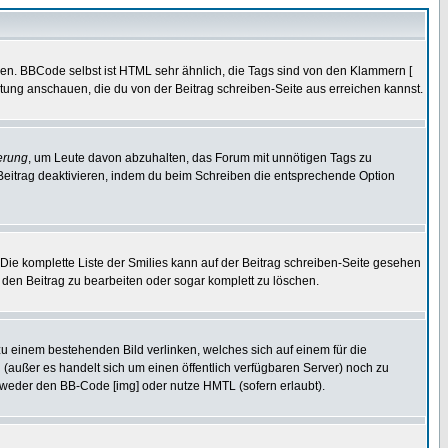
ren. BBCode selbst ist HTML sehr ähnlich, die Tags sind von den Klammern [
itung anschauen, die du von der Beitrag schreiben-Seite aus erreichen kannst.
erung
, um Leute davon abzuhalten, das Forum mit unnötigen Tags zu
Beitrag deaktivieren, indem du beim Schreiben die entsprechende Option
. Die komplette Liste der Smilies kann auf der Beitrag schreiben-Seite gesehen
, den Beitrag zu bearbeiten oder sogar komplett zu löschen.
zu einem bestehenden Bild verlinken, welches sich auf einem für die
en (außer es handelt sich um einen öffentlich verfügbaren Server) noch zu
tweder den BB-Code [img] oder nutze HMTL (sofern erlaubt).