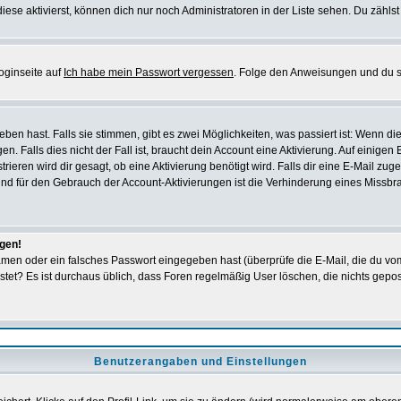
iese aktivierst, können dich nur noch Administratoren in der Liste sehen. Du zählst
oginseite auf
Ich habe mein Passwort vergessen
. Folge den Anweisungen und du so
en hast. Falls sie stimmen, gibt es zwei Möglichkeiten, was passiert ist: Wenn 
 Falls dies nicht der Fall ist, braucht dein Account eine Aktivierung. Auf einigen
rieren wird dir gesagt, ob eine Aktivierung benötigt wird. Falls dir eine E-Mail zu
rund für den Gebrauch der Account-Aktivierungen ist die Verhinderung eines Missb
ggen!
men oder ein falsches Passwort eingegeben hast (überprüfe die E-Mail, die du vo
gepostet? Es ist durchaus üblich, dass Foren regelmäßig User löschen, die nichts ge
Benutzerangaben und Einstellungen