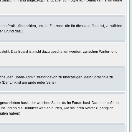
 Bildschirmrand angezeigt, hängt aber vom Style ab). Damit kannst du deine
nes Profils überprüfen, um die Zeitzone, die für dich zutreffend ist, zu wählen.
uter Grund dazu.
 steht. Das Board ist nicht dazu geschaffen worden, zwischen Winter- und
rsuche, den Board-Administrator davon zu überzeugen, dein Sprachfile zu
e (Der Link ist am Ende jeder Seite)
 geschrieben hast oder welchen Status du im Forum hast. Darunter befindet
aubt und ob die Benutzer wählen dürfen, wie sie ihren Avatar zugänglich
guten haben).