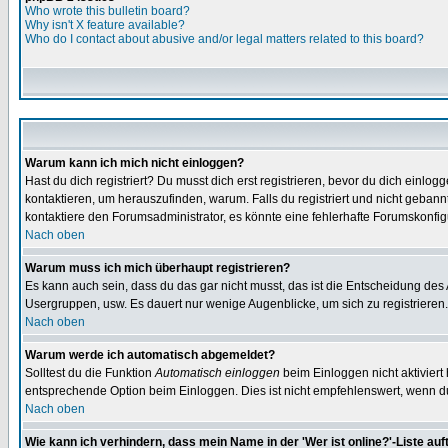
Who wrote this bulletin board?
Why isn't X feature available?
Who do I contact about abusive and/or legal matters related to this board?
Warum kann ich mich nicht einloggen?
Hast du dich registriert? Du musst dich erst registrieren, bevor du dich ein
kontaktieren, um herauszufinden, warum. Falls du registriert und nicht gebann
kontaktiere den Forumsadministrator, es könnte eine fehlerhafte Forumskonfig
Nach oben
Warum muss ich mich überhaupt registrieren?
Es kann auch sein, dass du das gar nicht musst, das ist die Entscheidung des Ad
Usergruppen, usw. Es dauert nur wenige Augenblicke, um sich zu registrieren. D
Nach oben
Warum werde ich automatisch abgemeldet?
Solltest du die Funktion
Automatisch einloggen
beim Einloggen nicht aktiviert
entsprechende Option beim Einloggen. Dies ist nicht empfehlenswert, wenn du a
Nach oben
Wie kann ich verhindern, dass mein Name in der 'Wer ist online?'-Liste auf