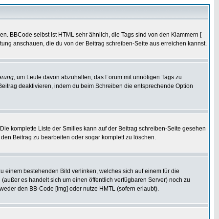
ren. BBCode selbst ist HTML sehr ähnlich, die Tags sind von den Klammern [
itung anschauen, die du von der Beitrag schreiben-Seite aus erreichen kannst.
erung
, um Leute davon abzuhalten, das Forum mit unnötigen Tags zu
Beitrag deaktivieren, indem du beim Schreiben die entsprechende Option
. Die komplette Liste der Smilies kann auf der Beitrag schreiben-Seite gesehen
, den Beitrag zu bearbeiten oder sogar komplett zu löschen.
zu einem bestehenden Bild verlinken, welches sich auf einem für die
en (außer es handelt sich um einen öffentlich verfügbaren Server) noch zu
tweder den BB-Code [img] oder nutze HMTL (sofern erlaubt).