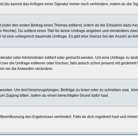
st (du kannst das Anfügen einer Signatur immer noch verhindern, indem du die Sig
 (oder den ersten Beitrag eines Themas editierst, sofern du die Erlaubnis dazu hast
chen Rechte). Du solltest einen Titel für deine Umfrage angeben und mindestens zw
 0 ist eine unbegrenzt dauernde Umfrage. Es gibt eine Grenze bei der Anzahl an Antw
ator oder Administrator editiert oder gelöscht werden. Um eine Umfrage zu änder
r die Umfrage editieren oder löschen; falls jedoch schon jemand mit gestimmt ha
em sie die Antworten verändern.
rden. Um dort hineinzugelangen, Beiträge zu lesen oder zu schreiben usw., könn
 um Zugang bitten, sofern du einen berechtigten Grund dafür hast.
einflussung des Ergebnisses verhindert. Falls du dich registriert hast und immer 