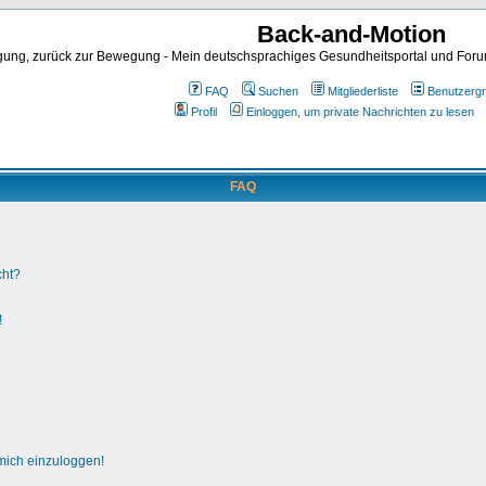
Back-and-Motion
ng, zurück zur Bewegung - Mein deutschsprachiges Gesundheitsportal und Forum 
FAQ
Suchen
Mitgliederliste
Benutzerg
Profil
Einloggen, um private Nachrichten zu lesen
FAQ
cht?
!
 mich einzuloggen!