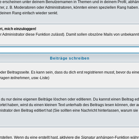
e erscheinen unter deinem Benutzernamen in Themen und in deinem Profil, abhän
r, z. B. Moderatoren oder Administratoren, könnten einen speziellen Rang haben. 
r deinen Rang einfach wieder senkt.
rt, mich einzuloggen!
der Administrator diese Funktion zulässt). Damit sollen obszöne Mails von unbeka
Beiträge schreiben
der Beitragsseite. Es kann sein, dass du dich erst registrieren musst, bevor du e
ragen teilnehmen, usw.
-Liste)
du nur deine eigenen Beiträge löschen oder editieren. Du kannst einen Beitrag edi
ortet haben, wirst du einen kleinen Text unterhalb des Beitrags lesen können, der 
nistrator den Beitrag editiert hat (Sie sollten eine Nachricht hinterlassen, warum s
tellen. Wenn du eine erstellt hast, aktiviere die
Signatur anhängen
-Funktion währ