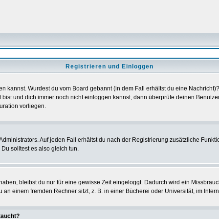
Registrieren und Einloggen
loggen kannst. Wurdest du vom Board gebannt (in dem Fall erhältst du eine Nachrich
t bist und dich immer noch nicht einloggen kannst, dann überprüfe deinen Benutzer
uration vorliegen.
ministrators. Auf jeden Fall erhältst du nach der Registrierung zusätzliche Funktion
u solltest es also gleich tun.
 haben, bleibst du nur für eine gewisse Zeit eingeloggt. Dadurch wird ein Missbrau
n einem fremden Rechner sitzt, z. B. in einer Bücherei oder Universität, im Intern
taucht?