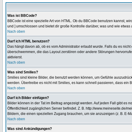
Was ist BBCode?
BBCode ist eine spezielle Art von HTML. Ob du BBCode benutzen kannst, wird 
und ] umschlossen und bietet dir große Kontrolle darüber, was und wie etwas 
Nach oben
Darf ich HTML benutzen?
Das hängt davon ab, ob es vom Administrator erlaubt wurde. Falls du es nicht 
überschwemmen, die das Layout zerstören oder andere Störungen hervorrufen 
aktivierst.
Nach oben
Was sind Smilies?
Smilies sind kleine Bilder, die benutzt werden können, um Gefühle auszudrücke
werden. Übertreibe es nicht mit Smilies, es kann schnell passieren, dass ein 
Nach oben
Darf ich Bilder einfügen?
Bilder können in der Tat im Beitrag angezeigt werden. Auf jeden Fall gibt es 
Öffentlichkeit zugänglichen Server befindet. Z. B. http://www.meineseite.de/me
Bildern, die einen speziellen Zugang brauchen, um sie anzuzeigen (z. B. E-
Nach oben
Was sind Ankündigungen?