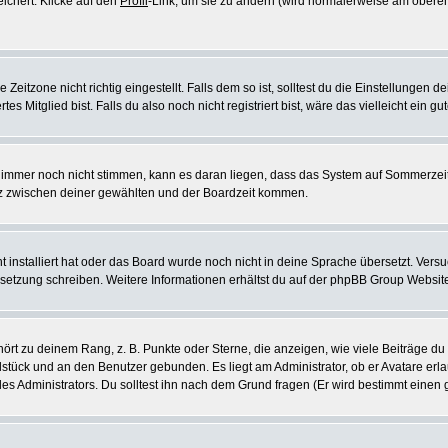
eichert. Klicke auf den
Profil
-Link, um sie zu ändern (wird normalerweise am oberen
itzone nicht richtig eingestellt. Falls dem so ist, solltest du die Einstellungen dei
es Mitglied bist. Falls du also noch nicht registriert bist, wäre das vielleicht ein g
en immer noch nicht stimmen, kann es daran liegen, dass das System auf Sommerzeit
z zwischen deiner gewählten und der Boardzeit kommen.
ht installiert hat oder das Board wurde noch nicht in deine Sprache übersetzt. Ve
Übersetzung schreiben. Weitere Informationen erhältst du auf der phpBB Group Websit
rt zu deinem Rang, z. B. Punkte oder Sterne, die anzeigen, wie viele Beiträge du
elstück und an den Benutzer gebunden. Es liegt am Administrator, ob er Avatare erl
s Administrators. Du solltest ihn nach dem Grund fragen (Er wird bestimmt einen 