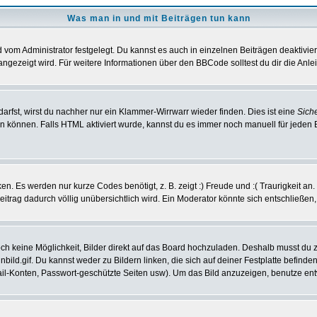
Was man in und mit Beiträgen tun kann
vom Administrator festgelegt. Du kannst es auch in einzelnen Beiträgen deaktivie
angezeigt wird. Für weitere Informationen über den BBCode solltest du dir die Anle
darfst, wirst du nachher nur ein Klammer-Wirrwarr wieder finden. Dies ist eine
Sich
können. Falls HTML aktiviert wurde, kannst du es immer noch manuell für jeden 
n. Es werden nur kurze Codes benötigt, z. B. zeigt :) Freude und :( Traurigkeit an
Beitrag dadurch völlig unübersichtlich wird. Ein Moderator könnte sich entschließen
noch keine Möglichkeit, Bilder direkt auf das Board hochzuladen. Deshalb musst du 
inbild.gif. Du kannst weder zu Bildern linken, die sich auf deiner Festplatte befind
Mail-Konten, Passwort-geschützte Seiten usw). Um das Bild anzuzeigen, benutze en