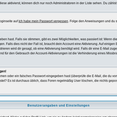
iese aktivierst, können dich nur noch Administratoren in der Liste sehen. Du zählst
oginseite auf
Ich habe mein Passwort vergessen
. Folge den Anweisungen und du so
en hast. Falls sie stimmen, gibt es zwei Möglichkeiten, was passiert ist: Wenn 
 Falls dies nicht der Fall ist, braucht dein Account eine Aktivierung. Auf einigen
rieren wird dir gesagt, ob eine Aktivierung benötigt wird. Falls dir eine E-Mail zu
rund für den Gebrauch der Account-Aktivierungen ist die Verhinderung eines Missb
ggen!
men oder ein falsches Passwort eingegeben hast (überprüfe die E-Mail, die du vo
gepostet? Es ist durchaus üblich, dass Foren regelmäßig User löschen, die nichts ge
Benutzerangaben und Einstellungen