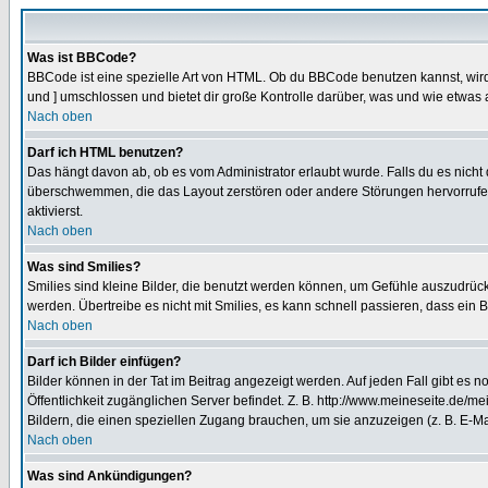
Was ist BBCode?
BBCode ist eine spezielle Art von HTML. Ob du BBCode benutzen kannst, wird 
und ] umschlossen und bietet dir große Kontrolle darüber, was und wie etwas 
Nach oben
Darf ich HTML benutzen?
Das hängt davon ab, ob es vom Administrator erlaubt wurde. Falls du es nicht 
überschwemmen, die das Layout zerstören oder andere Störungen hervorrufen 
aktivierst.
Nach oben
Was sind Smilies?
Smilies sind kleine Bilder, die benutzt werden können, um Gefühle auszudrücke
werden. Übertreibe es nicht mit Smilies, es kann schnell passieren, dass ein 
Nach oben
Darf ich Bilder einfügen?
Bilder können in der Tat im Beitrag angezeigt werden. Auf jeden Fall gibt es 
Öffentlichkeit zugänglichen Server befindet. Z. B. http://www.meineseite.de/me
Bildern, die einen speziellen Zugang brauchen, um sie anzuzeigen (z. B. E-
Nach oben
Was sind Ankündigungen?