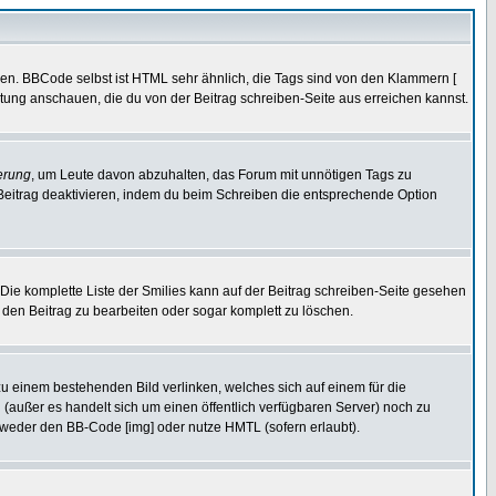
ren. BBCode selbst ist HTML sehr ähnlich, die Tags sind von den Klammern [
itung anschauen, die du von der Beitrag schreiben-Seite aus erreichen kannst.
erung
, um Leute davon abzuhalten, das Forum mit unnötigen Tags zu
Beitrag deaktivieren, indem du beim Schreiben die entsprechende Option
. Die komplette Liste der Smilies kann auf der Beitrag schreiben-Seite gesehen
, den Beitrag zu bearbeiten oder sogar komplett zu löschen.
zu einem bestehenden Bild verlinken, welches sich auf einem für die
en (außer es handelt sich um einen öffentlich verfügbaren Server) noch zu
tweder den BB-Code [img] oder nutze HMTL (sofern erlaubt).