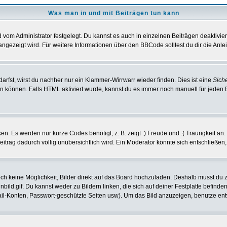
Was man in und mit Beiträgen tun kann
vom Administrator festgelegt. Du kannst es auch in einzelnen Beiträgen deaktivie
angezeigt wird. Für weitere Informationen über den BBCode solltest du dir die Anle
darfst, wirst du nachher nur ein Klammer-Wirrwarr wieder finden. Dies ist eine
Sich
können. Falls HTML aktiviert wurde, kannst du es immer noch manuell für jeden 
n. Es werden nur kurze Codes benötigt, z. B. zeigt :) Freude und :( Traurigkeit an
Beitrag dadurch völlig unübersichtlich wird. Ein Moderator könnte sich entschließen
noch keine Möglichkeit, Bilder direkt auf das Board hochzuladen. Deshalb musst du 
inbild.gif. Du kannst weder zu Bildern linken, die sich auf deiner Festplatte befind
Mail-Konten, Passwort-geschützte Seiten usw). Um das Bild anzuzeigen, benutze en