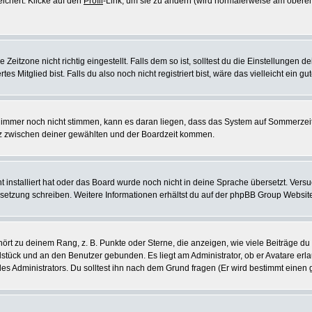
eichert. Klicke auf den
Profil
-Link, um sie zu ändern (wird normalerweise am oberen
itzone nicht richtig eingestellt. Falls dem so ist, solltest du die Einstellungen dei
es Mitglied bist. Falls du also noch nicht registriert bist, wäre das vielleicht ein g
en immer noch nicht stimmen, kann es daran liegen, dass das System auf Sommerzeit
z zwischen deiner gewählten und der Boardzeit kommen.
ht installiert hat oder das Board wurde noch nicht in deine Sprache übersetzt. Ve
Übersetzung schreiben. Weitere Informationen erhältst du auf der phpBB Group Websit
rt zu deinem Rang, z. B. Punkte oder Sterne, die anzeigen, wie viele Beiträge du
elstück und an den Benutzer gebunden. Es liegt am Administrator, ob er Avatare erl
s Administrators. Du solltest ihn nach dem Grund fragen (Er wird bestimmt einen 