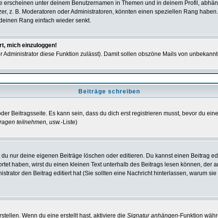
e erscheinen unter deinem Benutzernamen in Themen und in deinem Profil, abhän
r, z. B. Moderatoren oder Administratoren, könnten einen speziellen Rang haben. 
r deinen Rang einfach wieder senkt.
rt, mich einzuloggen!
der Administrator diese Funktion zulässt). Damit sollen obszöne Mails von unbeka
Beiträge schreiben
der Beitragsseite. Es kann sein, dass du dich erst registrieren musst, bevor du e
ragen teilnehmen, usw.
-Liste)
du nur deine eigenen Beiträge löschen oder editieren. Du kannst einen Beitrag edi
ortet haben, wirst du einen kleinen Text unterhalb des Beitrags lesen können, der 
nistrator den Beitrag editiert hat (Sie sollten eine Nachricht hinterlassen, warum s
tellen. Wenn du eine erstellt hast, aktiviere die
Signatur anhängen
-Funktion währ