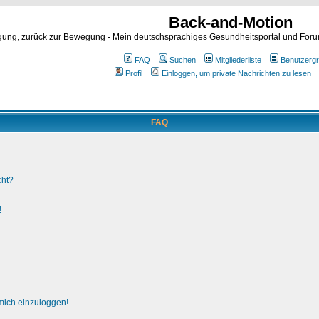
Back-and-Motion
ng, zurück zur Bewegung - Mein deutschsprachiges Gesundheitsportal und Forum 
FAQ
Suchen
Mitgliederliste
Benutzerg
Profil
Einloggen, um private Nachrichten zu lesen
FAQ
cht?
!
 mich einzuloggen!