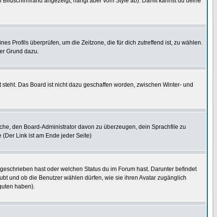
 Bildschirmrand angezeigt, hängt aber vom Style ab). Damit kannst du deine
nes Profils überprüfen, um die Zeitzone, die für dich zutreffend ist, zu wählen.
uter Grund dazu.
 steht. Das Board ist nicht dazu geschaffen worden, zwischen Winter- und
rsuche, den Board-Administrator davon zu überzeugen, dein Sprachfile zu
e (Der Link ist am Ende jeder Seite)
 geschrieben hast oder welchen Status du im Forum hast. Darunter befindet
aubt und ob die Benutzer wählen dürfen, wie sie ihren Avatar zugänglich
guten haben).