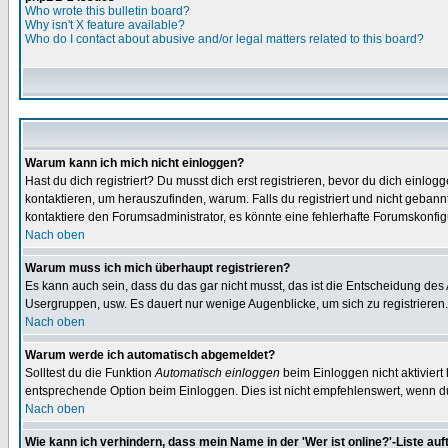
Who wrote this bulletin board?
Why isn't X feature available?
Who do I contact about abusive and/or legal matters related to this board?
Warum kann ich mich nicht einloggen?
Hast du dich registriert? Du musst dich erst registrieren, bevor du dich ein
kontaktieren, um herauszufinden, warum. Falls du registriert und nicht gebann
kontaktiere den Forumsadministrator, es könnte eine fehlerhafte Forumskonfig
Nach oben
Warum muss ich mich überhaupt registrieren?
Es kann auch sein, dass du das gar nicht musst, das ist die Entscheidung des Ad
Usergruppen, usw. Es dauert nur wenige Augenblicke, um sich zu registrieren. D
Nach oben
Warum werde ich automatisch abgemeldet?
Solltest du die Funktion
Automatisch einloggen
beim Einloggen nicht aktiviert
entsprechende Option beim Einloggen. Dies ist nicht empfehlenswert, wenn du a
Nach oben
Wie kann ich verhindern, dass mein Name in der 'Wer ist online?'-Liste auf