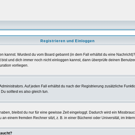
Registrieren und Einloggen
loggen kannst. Wurdest du vom Board gebannt (in dem Fall erhältst du eine Nachrich
t bist und dich immer noch nicht einloggen kannst, dann überprüfe deinen Benutzer
uration vorliegen.
ministrators. Auf jeden Fall erhältst du nach der Registrierung zusätzliche Funktion
u solltest es also gleich tun.
 haben, bleibst du nur für eine gewisse Zeit eingeloggt. Dadurch wird ein Missbrau
n einem fremden Rechner sitzt, z. B. in einer Bücherei oder Universität, im Intern
taucht?